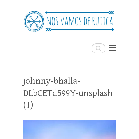
Nos Vamos de Rutica
Un blog de viajes donde se comparte
experiencias, trucos y consejos.
Buscar
johnny-bhalla-
DLbCETd599Y-unsplash
(1)