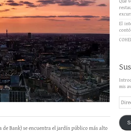
Qué ve
rest
excur
El int
contó
COHER
Sus
Intro
mis a
Direc
de
email
S
a de Bank) se encuentra el jardín público más alto