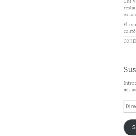
Qué ve
rest
excur
El int
contó
COHER
Sus
Intro
mis a
Direc
de
email
S