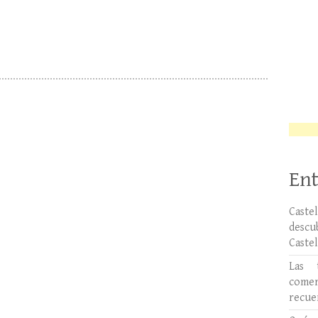
Ent
Caste
desc
Caste
Las 
comer
recue