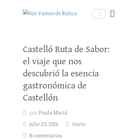
Nos Vamos de Rutica
Buscar
Un blog de viajes donde se comparte
experiencias, trucos y consejos.
Castelló Ruta de Sabor:
el viaje que nos
descubrió la esencia
gastronómica de
Castellón
por
Paula Maciá
julio 23, 2026
Inicio
8 comentarios