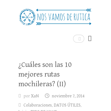
Nos Vamos de Rutica
Un blog de viajes donde se comparte
experiencias, trucos y consejos.
Buscar
¿Cuáles son las 10
mejores rutas
mochileras? (II)
por
XaN
noviembre 7, 2014
Colaboraciones
,
DATOS ÚTILES
,