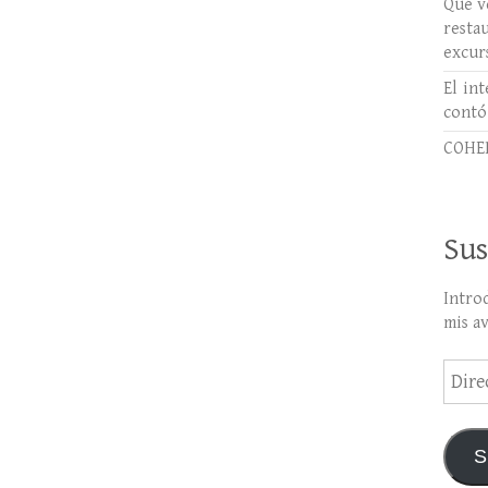
Qué ve
rest
excur
El int
contó
COHER
Sus
Intro
mis a
Direc
de
email
S