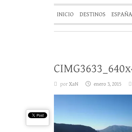
INICIO
DESTINOS
ESPAÑ
CIMG3633_640x
por
XaN
enero 3, 2015