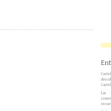
Ent
Caste
desc
Caste
Las 
comer
recue