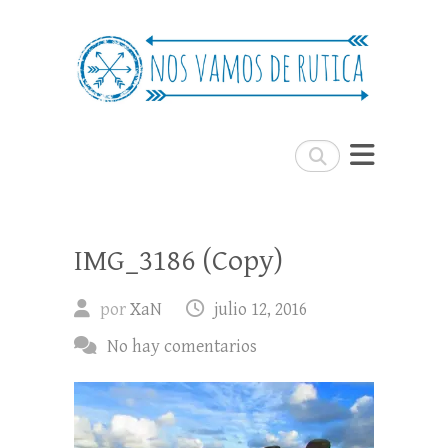
Nos Vamos de Rutica
Un blog de viajes donde se comparte
experiencias, trucos y consejos.
Buscar
IMG_3186 (Copy)
por
XaN
julio 12, 2016
No hay comentarios