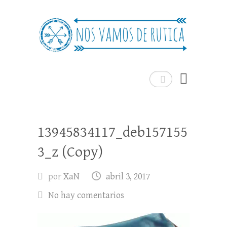
Nos Vamos de Rutica
Un blog de viajes donde se comparte
experiencias, trucos y consejos.
Buscar
13945834117_deb157155
3_z (Copy)
por
XaN
abril 3, 2017
No hay comentarios