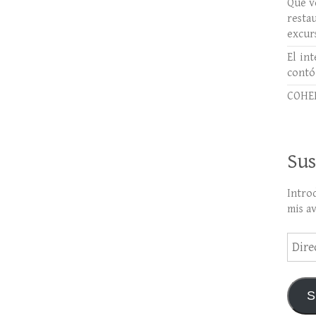
Qué ve
rest
excur
El int
contó
COHER
Sus
Intro
mis a
Direc
de
email
S