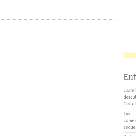
Ent
Caste
desc
Caste
Las 
comer
recue