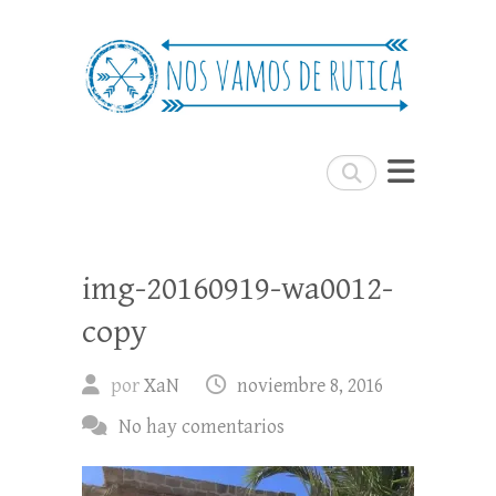
Nos Vamos de Rutica
Un blog de viajes donde se comparte
experiencias, trucos y consejos.
Buscar
img-20160919-wa0012-
copy
por
XaN
noviembre 8, 2016
No hay comentarios