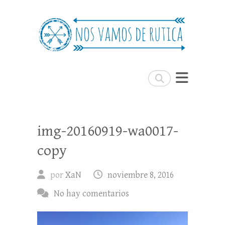
Nos Vamos de Rutica
Un blog de viajes donde se comparte
experiencias, trucos y consejos.
Buscar
img-20160919-wa0017-
copy
por
XaN
noviembre 8, 2016
No hay comentarios