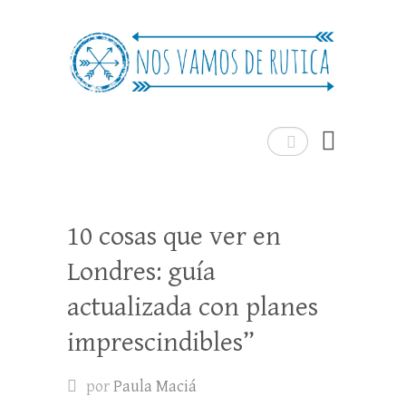
Nos Vamos de Rutica
Un blog de viajes donde se comparte
experiencias, trucos y consejos.
Buscar
10 cosas que ver en
Londres: guía
actualizada con planes
imprescindibles”
por
Paula Maciá