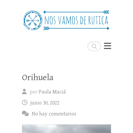
Nos Vamos de Rutica
Un blog de viajes donde se comparte
experiencias, trucos y consejos.
Buscar
Orihuela
por
Paula Maciá
junio 30, 2022
No hay comentarios