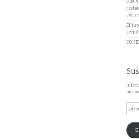
Qué ve
rest
excur
El int
contó
COHER
Sus
Intro
mis a
Direc
de
email
S