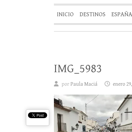
INICIO
DESTINOS
ESPAÑ
IMG_5983
por
Paula Maciá
enero 29