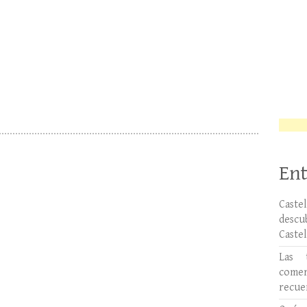
Ent
Caste
desc
Caste
Las 
comer
recue