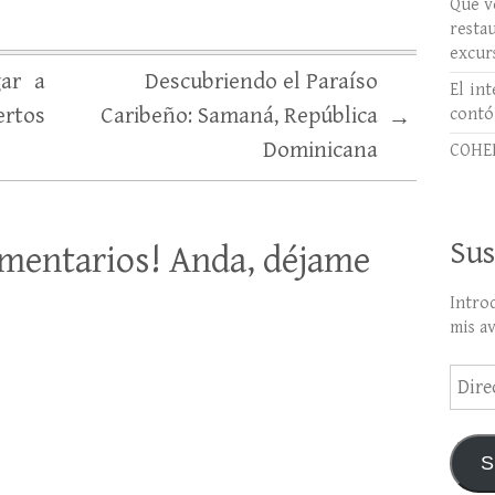
Qué ve
rest
excur
gar a
Descubriendo el Paraíso
El int
ertos
Caribeño: Samaná, República
contó
→
Dominicana
COHER
Sus
mentarios! Anda, déjame
Intro
mis a
Direc
de
email
S