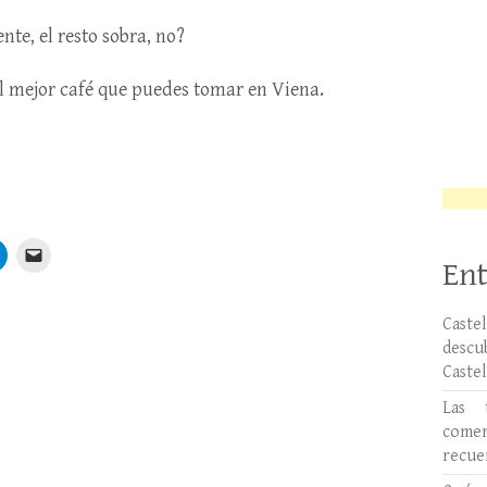
nte, el resto sobra, no?
 Al mejor café que puedes tomar en Viena.
Ent
Caste
desc
Caste
Las 
comer
recue