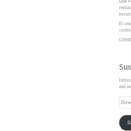
Qué ve
rest
excur
El int
contó
COHER
Sus
Intro
mis a
Direc
de
email
S