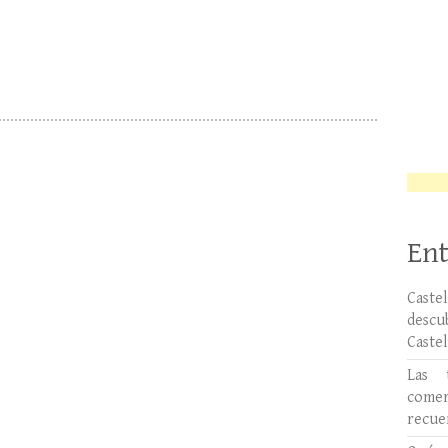
Ent
Caste
desc
Caste
Las 
comer
recue