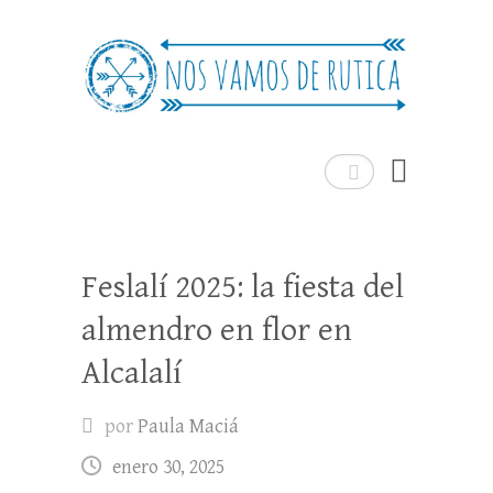
Nos Vamos de Rutica
Un blog de viajes donde se comparte
experiencias, trucos y consejos.
Buscar
Feslalí 2025: la fiesta del
almendro en flor en
Alcalalí
por
Paula Maciá
enero 30, 2025