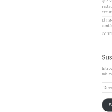
Qué ve
rest
excur
El int
contó
COHER
Sus
Intro
mis a
Direc
de
email
S