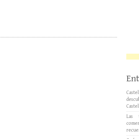
Ent
Caste
desc
Caste
Las 
comer
recue