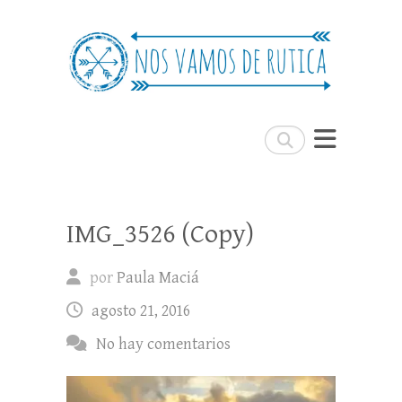
Nos Vamos de Rutica
Un blog de viajes donde se comparte
experiencias, trucos y consejos.
Buscar
IMG_3526 (Copy)
por
Paula Maciá
agosto 21, 2016
No hay comentarios