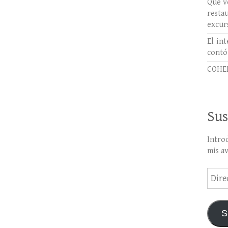
Qué ve
rest
excur
El int
contó
COHER
Sus
Intro
mis a
Direc
de
email
S