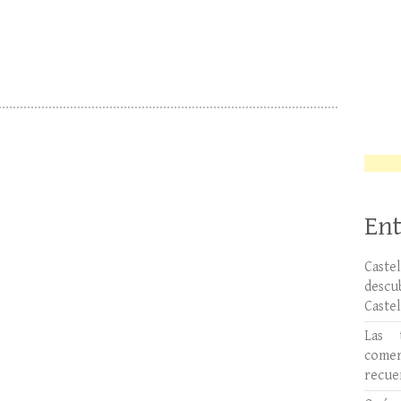
Ent
Caste
desc
Caste
Las 
comer
recue