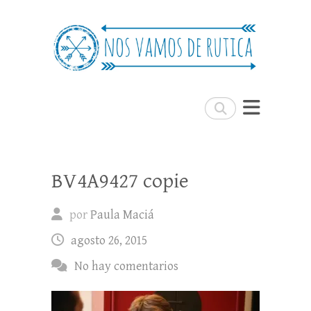
Nos Vamos de Rutica
Un blog de viajes donde se comparte
experiencias, trucos y consejos.
Buscar
BV4A9427 copie
por
Paula Maciá
agosto 26, 2015
No hay comentarios