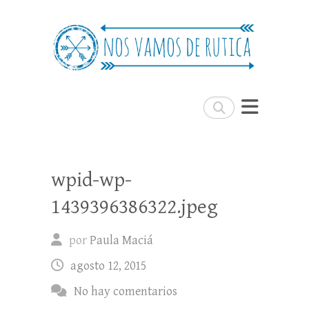
Nos Vamos de Rutica
Un blog de viajes donde se comparte
experiencias, trucos y consejos.
Buscar
wpid-wp-
1439396386322.jpeg
por
Paula Maciá
agosto 12, 2015
No hay comentarios