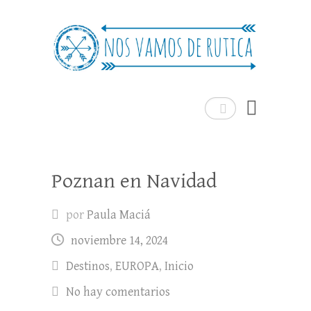
Nos Vamos de Rutica
Un blog de viajes donde se comparte
experiencias, trucos y consejos.
Buscar
Poznan en Navidad
por
Paula Maciá
noviembre 14, 2024
Destinos
,
EUROPA
,
Inicio
No hay comentarios