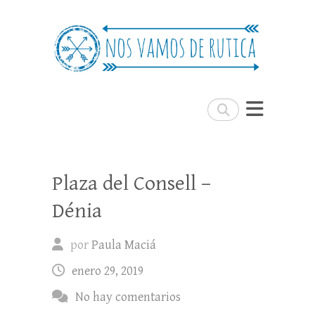
Nos Vamos de Rutica
Un blog de viajes donde se comparte
experiencias, trucos y consejos.
Buscar
Plaza del Consell –
Dénia
por
Paula Maciá
enero 29, 2019
No hay comentarios