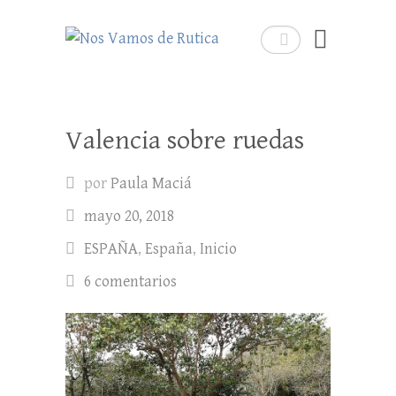
Nos Vamos de Rutica
Buscar
Un blog de viajes donde se comparte
experiencias, trucos y consejos.
Valencia sobre ruedas
por
Paula Maciá
mayo 20, 2018
ESPAÑA
,
España
,
Inicio
6 comentarios