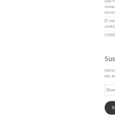
Qué ve
rest
excur
El int
contó
COHER
Sus
Intro
mis a
Direc
de
email
S