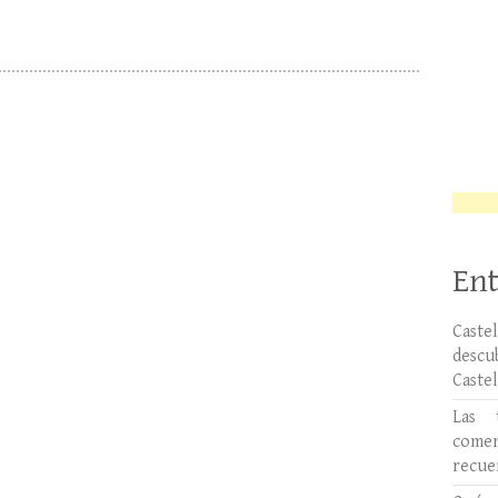
Ent
Caste
desc
Caste
Las 
comer
recue