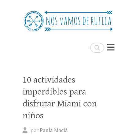
Nos Vamos de Rutica
Un blog de viajes donde se comparte
experiencias, trucos y consejos.
Buscar
10 actividades
imperdibles para
disfrutar Miami con
niños
por
Paula Maciá