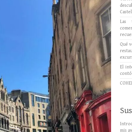
desc
Caste
Las 
comer
recue
Qué ve
rest
excur
El int
contó
COHER
Sus
Intro
mis a