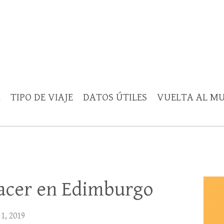
Rutica
periencias, trucos y consejos.
A
TIPO DE VIAJE
DATOS ÚTILES
VUELTA AL M
hacer en Edimburgo
1, 2019