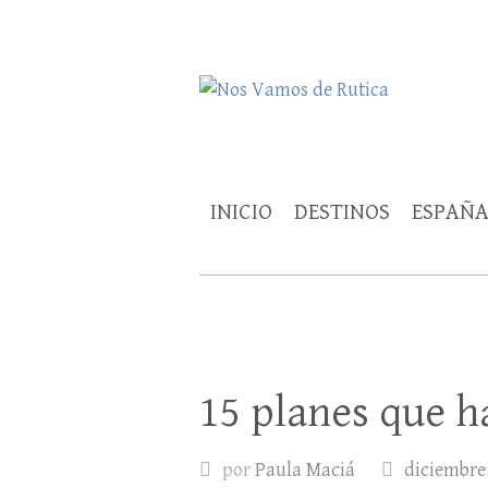
Nos Vamos de 
Un blog de viajes donde se comparte ex
INICIO
DESTINOS
ESPAÑ
15 planes que 
por
Paula Maciá
diciembre 