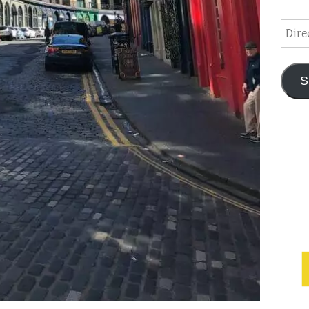
Direc
de
email
S