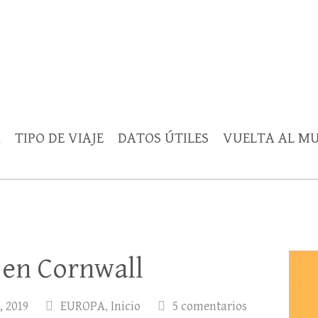
Rutica
periencias, trucos y consejos.
A
TIPO DE VIAJE
DATOS ÚTILES
VUELTA AL M
 en Cornwall
, 2019
EUROPA
,
Inicio
5 comentarios