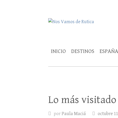
Nos Vamos de 
Un blog de viajes donde se comparte ex
INICIO
DESTINOS
ESPAÑ
Lo más visitado
por
Paula Maciá
octubre 11