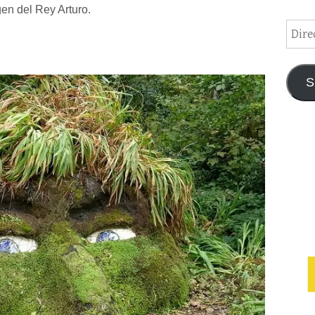
gen del Rey Arturo.
Direc
de
email
S