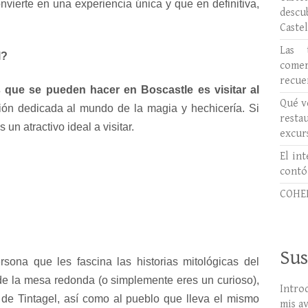
onvierte en una experiencia única y que en definitiva,
desc
Caste
Las 
l?
comer
recue
es que se pueden hacer en Boscastle
es visitar al
Qué ve
ción dedicada al mundo de la magia y hechicería. Si
rest
 un atractivo ideal a visitar.
excur
El int
contó
COHER
Sus
sona que les fascina las historias mitológicas del
de la mesa redonda (o simplemente eres un curioso),
Intro
lo de Tintagel, así como al pueblo que lleva el mismo
mis a