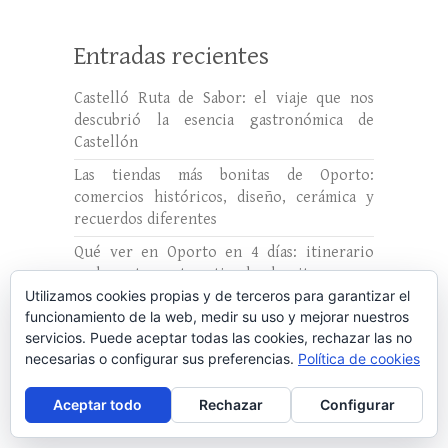
Entradas recientes
Castelló Ruta de Sabor: el viaje que nos
descubrió la esencia gastronómica de
Castellón
Las tiendas más bonitas de Oporto:
comercios históricos, diseño, cerámica y
recuerdos diferentes
Qué ver en Oporto en 4 días: itinerario
real, restaurantes, tiendas bonitas y una
excursión al Duero
Utilizamos cookies propias y de terceros para garantizar el
funcionamiento de la web, medir su uso y mejorar nuestros
El interior de Alicante: el viaje que nadie te
servicios. Puede aceptar todas las cookies, rechazar las no
contó en la Comunidad Valenciana
necesarias o configurar sus preferencias.
Política de cookies
COHERENCIA: quizá la acción más
Aceptar todo
Rechazar
Configurar
sostenible