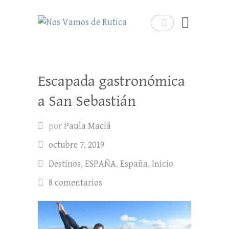
Nos Vamos de Rutica
Buscar
Un blog de viajes donde se comparte
experiencias, trucos y consejos.
Escapada gastronómica
a San Sebastián
por
Paula Maciá
octubre 7, 2019
Destinos
,
ESPAÑA
,
España
,
Inicio
8 comentarios