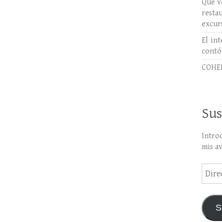
Qué ve
rest
excur
El int
contó
COHER
Sus
Intro
mis a
Direc
de
email
S