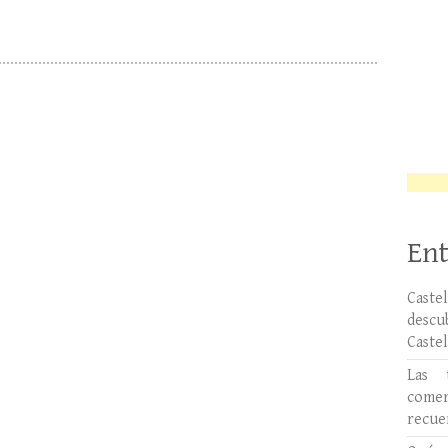
Ent
Caste
desc
Caste
Las 
comer
recue