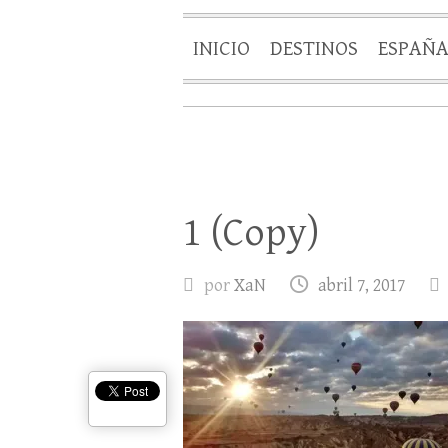
INICIO
DESTINOS
ESPAÑ
1 (Copy)
por
XaN
abril 7, 2017