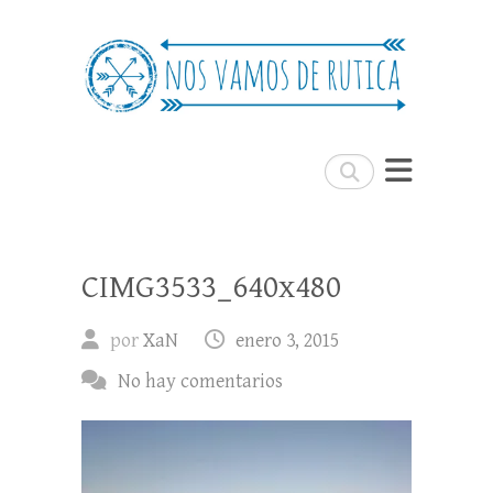
Nos Vamos de Rutica
Un blog de viajes donde se comparte
experiencias, trucos y consejos.
Buscar
CIMG3533_640x480
por
XaN
enero 3, 2015
No hay comentarios