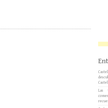
Ent
Caste
desc
Caste
Las 
comer
recue