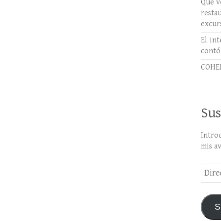
Qué ve
rest
excur
El int
contó
COHER
Sus
Intro
mis a
Direc
de
email
S