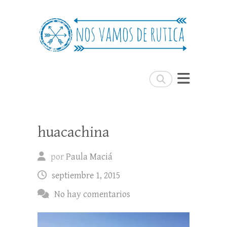
Nos Vamos de Rutica
Un blog de viajes donde se comparte
experiencias, trucos y consejos.
Buscar
huacachina
por
Paula Maciá
septiembre 1, 2015
No hay comentarios