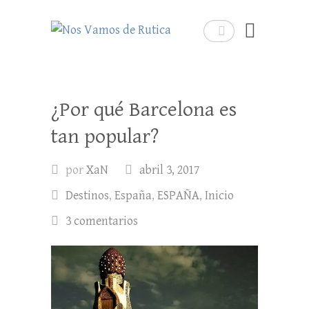
Nos Vamos de Rutica
Buscar
Un blog de viajes donde se comparte
experiencias, trucos y consejos.
¿Por qué Barcelona es
tan popular?
por
XaN
abril 3, 2017
Destinos
,
España
,
ESPAÑA
,
Inicio
3 comentarios