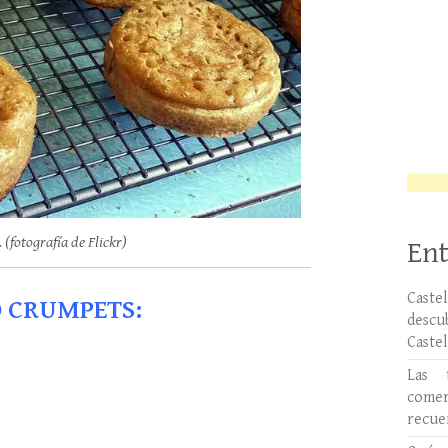
(fotografía de Flickr)
Ent
Caste
0 CRUMPETS:
desc
Caste
Las 
comer
recue