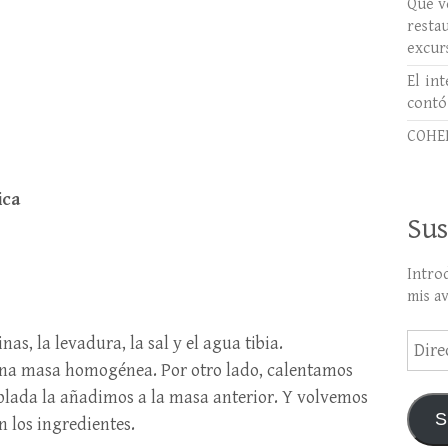
Qué ve
rest
excur
El int
contó
COHER
ica
Sus
Intro
mis a
Direc
as, la levadura, la sal y el agua tibia.
de
na masa homogénea. Por otro lado, calentamos
email
plada la añadimos a la masa anterior. Y volvemos
S
 los ingredientes.