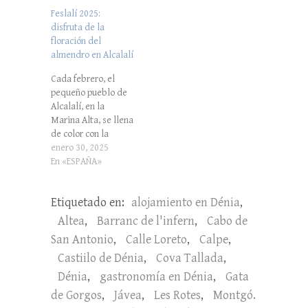
Feslalí 2025:
disfruta de la
floración del
almendro en Alcalalí
Cada febrero, el
pequeño pueblo de
Alcalalí, en la
Marina Alta, se llena
de color con la
floración del
enero 30, 2025
almendro. Este
En «ESPAÑA»
fenómeno natural es
el alma de Feslalí,
Etiquetado en:
alojamiento en Dénia
,
un festival que
combina rutas entre
Altea
,
Barranc de l'infern
,
Cabo de
almendros, música
San Antonio
,
Calle Loreto
,
Calpe
,
en directo,
Castiilo de Dénia
,
Cova Tallada
,
gastronomía local,
talleres, ferias y
Dénia
,
gastronomía en Dénia
,
Gata
actividades
de Gorgos
,
Jávea
,
Les Rotes
,
Montgó.
culturales. Del 8 al