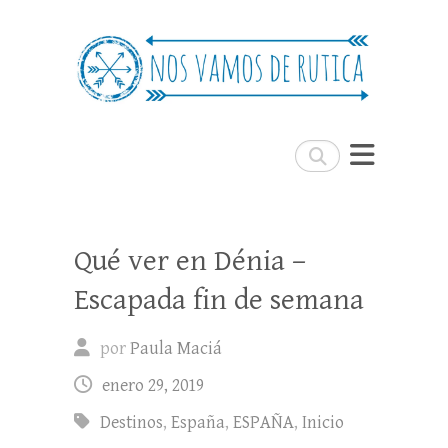
Nos Vamos de Rutica
Un blog de viajes donde se comparte
experiencias, trucos y consejos.
Buscar
Qué ver en Dénia –
Escapada fin de semana
por
Paula Maciá
enero 29, 2019
Destinos
,
España
,
ESPAÑA
,
Inicio