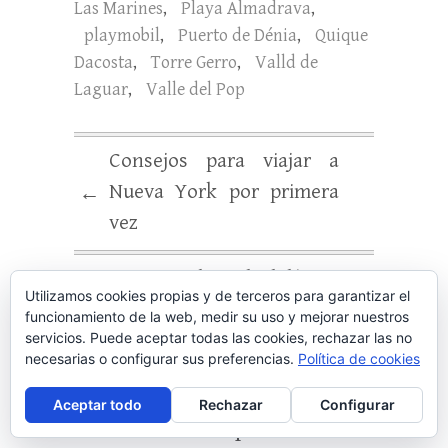
Las Marines
,
Playa Almadrava
,
23 de…
playmobil
,
Puerto de Dénia
,
Quique
Dacosta
,
Torre Gerro
,
Valld de
Laguar
,
Valle del Pop
Consejos para viajar a
Nueva York por primera
←
vez
Descubre Alcalalí y su
→
Utilizamos cookies propias y de terceros para garantizar el
ruta del almendro en flor
funcionamiento de la web, medir su uso y mejorar nuestros
servicios. Puede aceptar todas las cookies, rechazar las no
necesarias o configurar sus preferencias.
Política de cookies
12 comentarios en «
Qué ver
Aceptar todo
Rechazar
Configurar
en Dénia – Escapada fin de