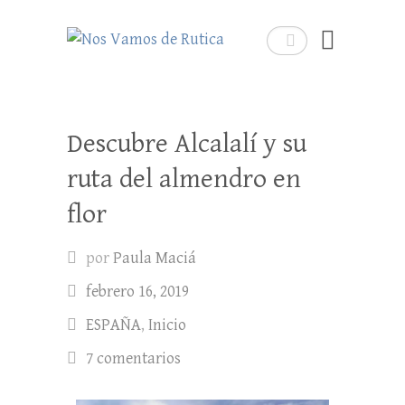
Nos Vamos de Rutica
Buscar
Un blog de viajes donde se comparte
experiencias, trucos y consejos.
Descubre Alcalalí y su
ruta del almendro en
flor
por
Paula Maciá
febrero 16, 2019
ESPAÑA
,
Inicio
7 comentarios