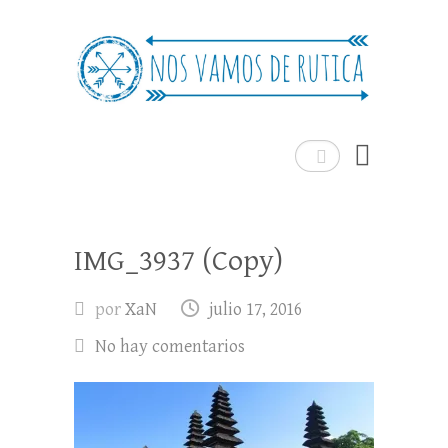
Nos Vamos de Rutica
Un blog de viajes donde se comparte
experiencias, trucos y consejos.
Buscar
IMG_3937 (Copy)
por
XaN
julio 17, 2016
No hay comentarios