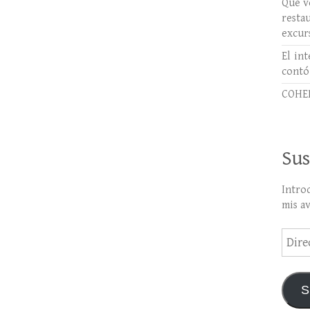
Qué ve
rest
excur
El int
contó
COHER
Sus
Intro
mis a
Direc
de
email
S