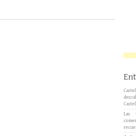
Ent
Caste
desc
Caste
Las 
comer
recue