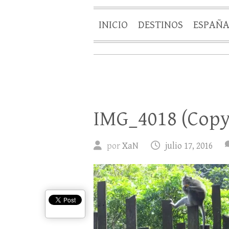
INICIO
DESTINOS
ESPAÑ
IMG_4018 (Copy
por
XaN
julio 17, 2016