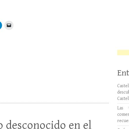
Ent
Caste
desc
Caste
Las 
comer
recue
o desconocido en el