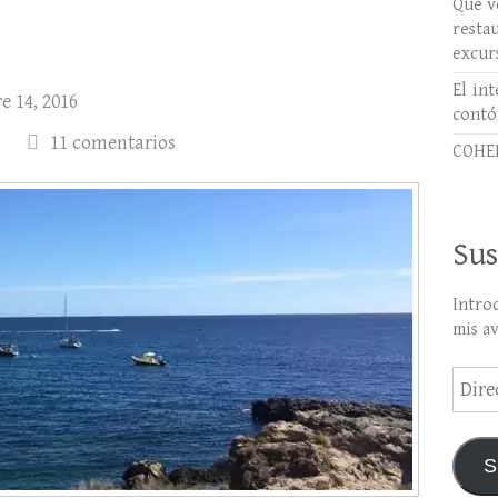
Qué ve
rest
excur
El int
 14, 2016
contó
11 comentarios
COHER
Sus
Intro
mis a
Direc
de
email
S