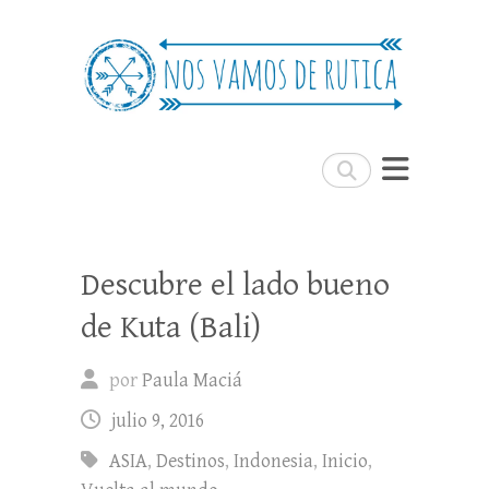
Nos Vamos de Rutica
Un blog de viajes donde se comparte
experiencias, trucos y consejos.
Buscar
Descubre el lado bueno
de Kuta (Bali)
por
Paula Maciá
julio 9, 2016
ASIA
,
Destinos
,
Indonesia
,
Inicio
,