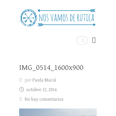
Nos Vamos de Rutica
Un blog de viajes donde se comparte
experiencias, trucos y consejos.
Buscar
IMG_0514_1600x900
por
Paula Maciá
octubre 12, 2014
No hay comentarios