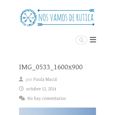
Nos Vamos de Rutica
Un blog de viajes donde se comparte
experiencias, trucos y consejos.
Buscar
IMG_0533_1600x900
por
Paula Maciá
octubre 12, 2014
No hay comentarios