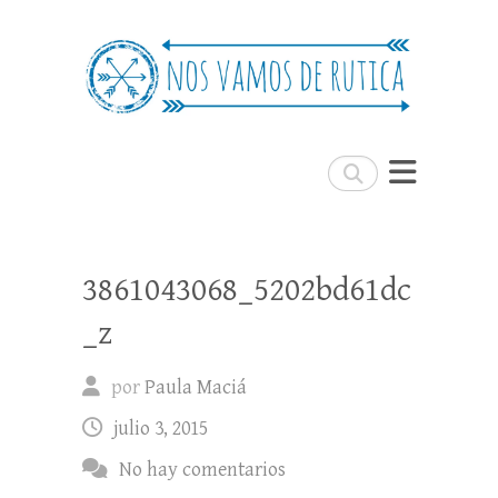
Nos Vamos de Rutica
Un blog de viajes donde se comparte
experiencias, trucos y consejos.
Buscar
3861043068_5202bd61dc
_z
por
Paula Maciá
julio 3, 2015
No hay comentarios