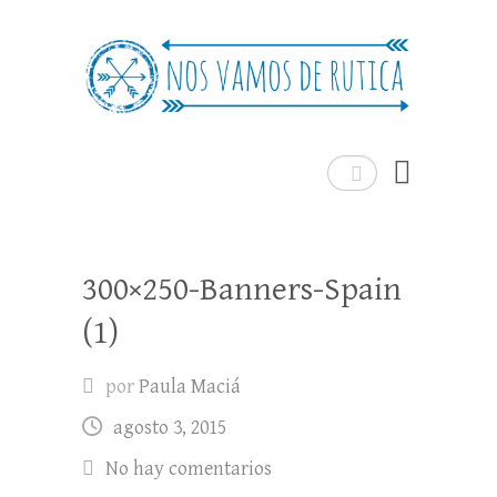
Nos Vamos de Rutica
Un blog de viajes donde se comparte
experiencias, trucos y consejos.
Buscar
300×250-Banners-Spain
(1)
por
Paula Maciá
agosto 3, 2015
No hay comentarios