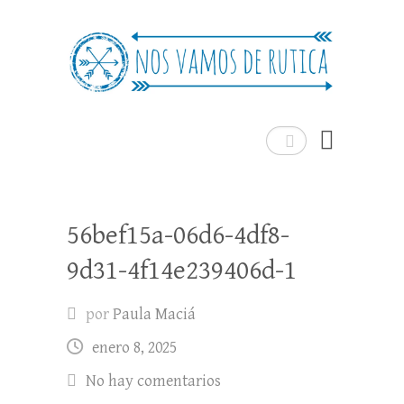
Nos Vamos de Rutica
Un blog de viajes donde se comparte
experiencias, trucos y consejos.
Buscar
56bef15a-06d6-4df8-
9d31-4f14e239406d-1
por
Paula Maciá
enero 8, 2025
No hay comentarios