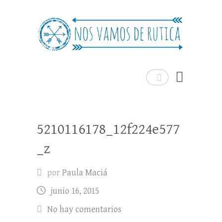
Nos Vamos de Rutica
Un blog de viajes donde se comparte
experiencias, trucos y consejos.
Buscar
5210116178_12f224e577
_z
por
Paula Maciá
junio 16, 2015
No hay comentarios