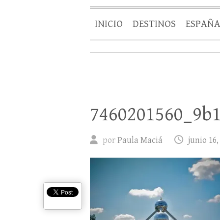
INICIO
DESTINOS
ESPAÑ
7460201560_9b
por
Paula Maciá
junio 16,