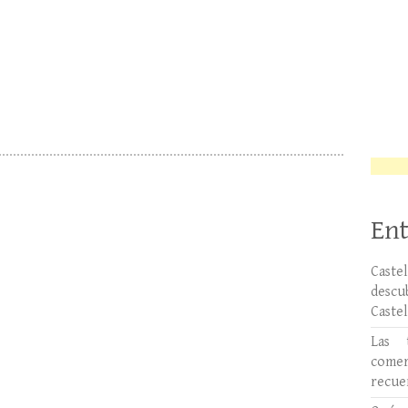
Ent
Caste
desc
Caste
Las 
comer
recue