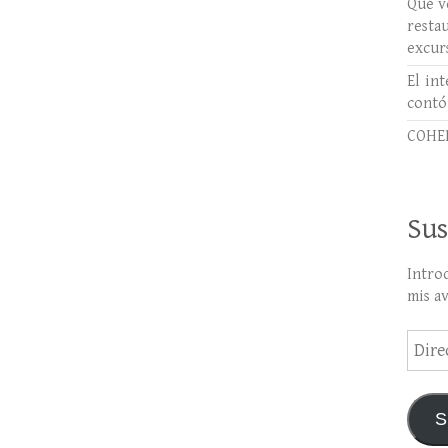
Qué ve
rest
excur
El int
contó
COHER
Sus
Intro
mis a
Direc
de
email
S