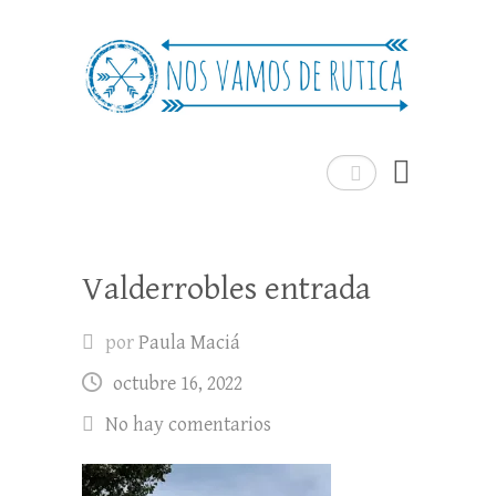
Nos Vamos de Rutica
Un blog de viajes donde se comparte
experiencias, trucos y consejos.
Buscar
Valderrobles entrada
por
Paula Maciá
octubre 16, 2022
No hay comentarios